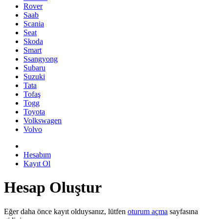
Rover
Saab
Scania
Seat
Skoda
Smart
Ssangyong
Subaru
Suzuki
Tata
Tofaş
Togg
Toyota
Volkswagen
Volvo
Hesabım
Kayıt Ol
Hesap Oluştur
Eğer daha önce kayıt olduysanız, lütfen
oturum açma
sayfasına