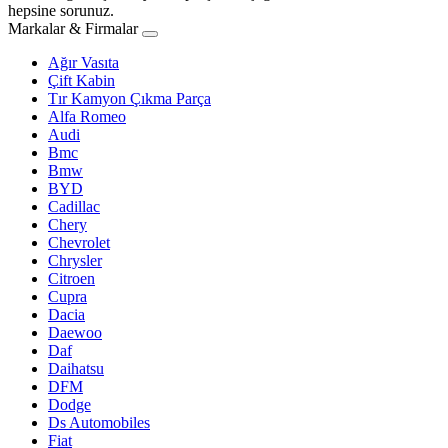
hepsine sorunuz.
Markalar & Firmalar
Ağır Vasıta
Çift Kabin
Tır Kamyon Çıkma Parça
Alfa Romeo
Audi
Bmc
Bmw
BYD
Cadillac
Chery
Chevrolet
Chrysler
Citroen
Cupra
Dacia
Daewoo
Daf
Daihatsu
DFM
Dodge
Ds Automobiles
Fiat