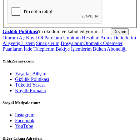
Gizlilik Politikası
'ni okudum ve kabul ediyorum.
Oturum Aç
Kayıt Ol
Parolamı Unuttum
Hesabım
Adres Defterlerim
Alışveriş Listem
Siparişlerim
Dosyalarım
Otomatik Ödemeler
Puanlarım
İade Taleplerim
Bakiye İşlemlerim
Bülten Aboneliği
YıldızSanayi.com
Yaşarlar Bilişim
Gizlilik Politikası
Tüketici Yasası
Kayıtlı Firmalar
Sosyal Medyalarımız
Instagram
Facebook
YouTube
Diğer Çıkma Adresleri