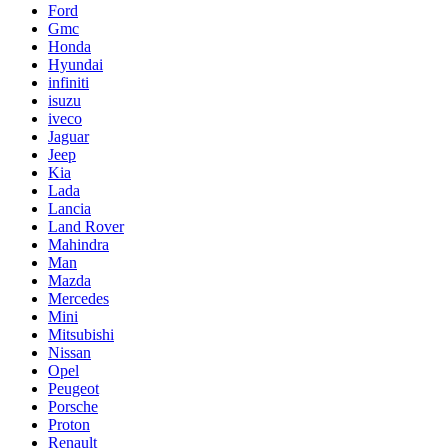
Ford
Gmc
Honda
Hyundai
infiniti
isuzu
iveco
Jaguar
Jeep
Kia
Lada
Lancia
Land Rover
Mahindra
Man
Mazda
Mercedes
Mini
Mitsubishi
Nissan
Opel
Peugeot
Porsche
Proton
Renault