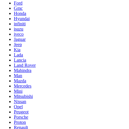
Ford
Gmc
Honda
Hyundai
infiniti
isuzu
iveco
Jaguar
Jeep
Kia
Lada
Lancia
Land Rover
Mahindra
Man
Mazda
Mercedes
Mini
Mitsubishi
Nissan
Opel
Peugeot
Porsche
Proton
Renault