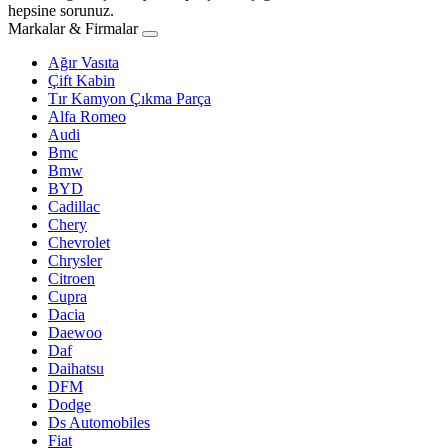
hepsine sorunuz.
Markalar & Firmalar
Ağır Vasıta
Çift Kabin
Tır Kamyon Çıkma Parça
Alfa Romeo
Audi
Bmc
Bmw
BYD
Cadillac
Chery
Chevrolet
Chrysler
Citroen
Cupra
Dacia
Daewoo
Daf
Daihatsu
DFM
Dodge
Ds Automobiles
Fiat