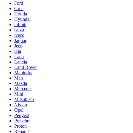
Ford
Gmc
Honda
Hyundai
infiniti
isuzu
iveco
Jaguar
Jeep
Kia
Lada
Lancia
Land Rover
Mahindra
Man
Mazda
Mercedes
Mini
Mitsubishi
Nissan
Opel
Peugeot
Porsche
Proton
Renault