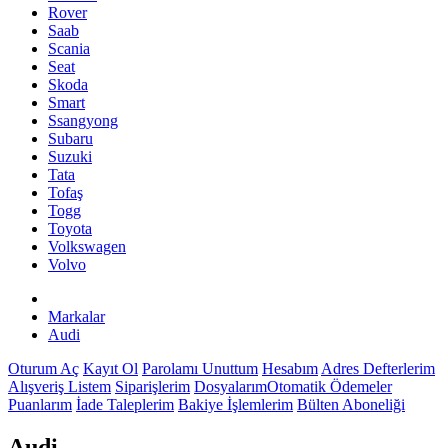
Rover
Saab
Scania
Seat
Skoda
Smart
Ssangyong
Subaru
Suzuki
Tata
Tofaş
Togg
Toyota
Volkswagen
Volvo
Markalar
Audi
Oturum Aç
Kayıt Ol
Parolamı Unuttum
Hesabım
Adres Defterlerim
Alışveriş Listem
Siparişlerim
Dosyalarım
Otomatik Ödemeler
Puanlarım
İade Taleplerim
Bakiye İşlemlerim
Bülten Aboneliği
Audi