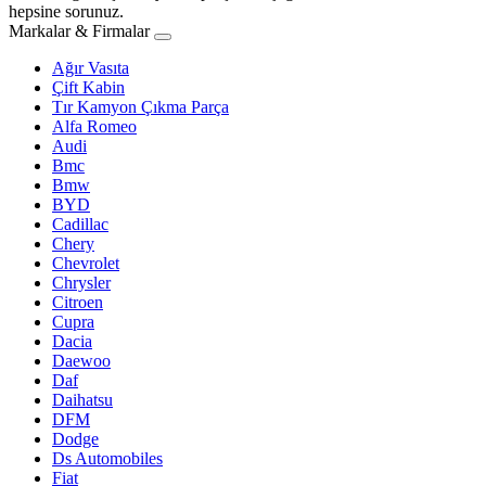
hepsine sorunuz.
Markalar & Firmalar
Ağır Vasıta
Çift Kabin
Tır Kamyon Çıkma Parça
Alfa Romeo
Audi
Bmc
Bmw
BYD
Cadillac
Chery
Chevrolet
Chrysler
Citroen
Cupra
Dacia
Daewoo
Daf
Daihatsu
DFM
Dodge
Ds Automobiles
Fiat