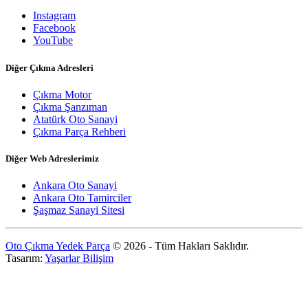
Instagram
Facebook
YouTube
Diğer Çıkma Adresleri
Çıkma Motor
Çıkma Şanzıman
Atatürk Oto Sanayi
Çıkma Parça Rehberi
Diğer Web Adreslerimiz
Ankara Oto Sanayi
Ankara Oto Tamirciler
Şaşmaz Sanayi Sitesi
Oto Çıkma Yedek Parça
© 2026 - Tüm Hakları Saklıdır.
Tasarım:
Yaşarlar Bilişim