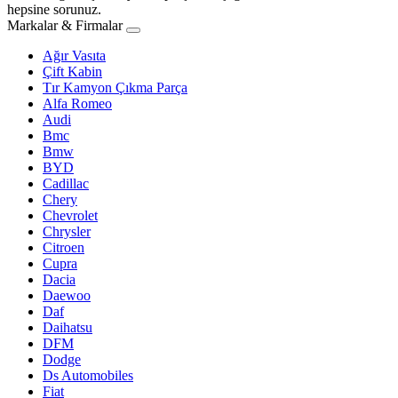
hepsine sorunuz.
Markalar & Firmalar
Ağır Vasıta
Çift Kabin
Tır Kamyon Çıkma Parça
Alfa Romeo
Audi
Bmc
Bmw
BYD
Cadillac
Chery
Chevrolet
Chrysler
Citroen
Cupra
Dacia
Daewoo
Daf
Daihatsu
DFM
Dodge
Ds Automobiles
Fiat