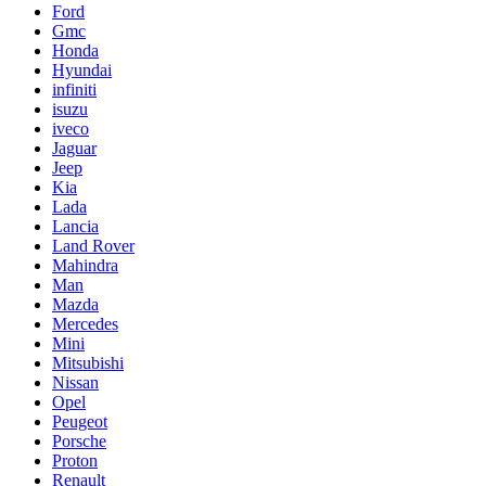
Ford
Gmc
Honda
Hyundai
infiniti
isuzu
iveco
Jaguar
Jeep
Kia
Lada
Lancia
Land Rover
Mahindra
Man
Mazda
Mercedes
Mini
Mitsubishi
Nissan
Opel
Peugeot
Porsche
Proton
Renault