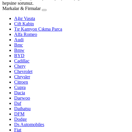
hepsine sorunuz.
Markalar & Firmalar
Ağır Vasıta
Çift Kabin
Tır Kamyon Çıkma Parça
Alfa Romeo
Audi
Bmc
Bmw
BYD
Cadillac
Chery
Chevrolet
Chrysler
Citroen
Cupra
Dacia
Daewoo
Daf
Daihatsu
DFM
Dodge
Ds Automobiles
Fiat