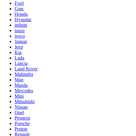
Ford
Gmc
Honda
Hyundai
infiniti
isuzu
iveco
Jaguar
Jeep
Kia
Lada
Lancia
Land Rover
Mahindra
Man
Mazda
Mercedes
Mini
Mitsubishi
Nissan
Opel
Peugeot
Porsche
Proton
Renault