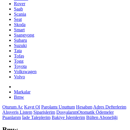
Rover
Saab
Scania
Seat
Skoda
Smart
Ssangyong
Subaru
Suzuki
Tata
Tofaş
Togg
Toyota
Volkswagen
Volvo
Markalar
Bmw
Oturum Aç
Kayıt Ol
Parolamı Unuttum
Hesabım
Adres Defterlerim
Alışveriş Listem
Siparişlerim
Dosyalarım
Otomatik Ödemeler
Puanlarım
İade Taleplerim
Bakiye İşlemlerim
Bülten Aboneliği
Bmw