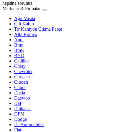
hepsine sorunuz.
Markalar & Firmalar
Ağır Vasıta
Çift Kabin
Tır Kamyon Çıkma Parça
Alfa Romeo
Audi
Bmc
Bmw
BYD
Cadillac
Chery
Chevrolet
Chrysler
Citroen
Cupra
Dacia
Daewoo
Daf
Daihatsu
DFM
Dodge
Ds Automobiles
Fiat