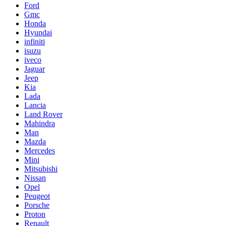
Ford
Gmc
Honda
Hyundai
infiniti
isuzu
iveco
Jaguar
Jeep
Kia
Lada
Lancia
Land Rover
Mahindra
Man
Mazda
Mercedes
Mini
Mitsubishi
Nissan
Opel
Peugeot
Porsche
Proton
Renault