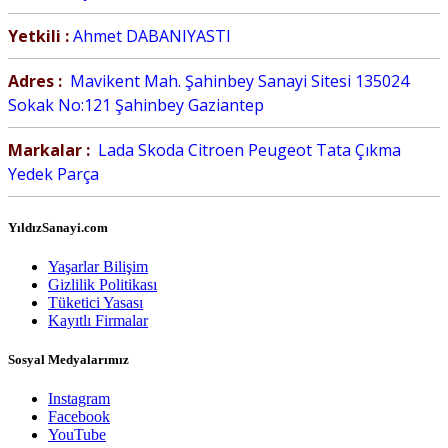
Yetkili :
Ahmet DABANIYASTI
Adres :
Mavikent Mah. Şahinbey Sanayi Sitesi 135024
Sokak No:121 Şahinbey Gaziantep
Markalar :
Lada Skoda Citroen Peugeot Tata Çıkma
Yedek Parça
YıldızSanayi.com
Yaşarlar Bilişim
Gizlilik Politikası
Tüketici Yasası
Kayıtlı Firmalar
Sosyal Medyalarımız
Instagram
Facebook
YouTube