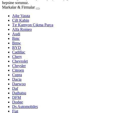
hepsine sorunuz.
Markalar & Firmalar
Ağır Vasıta
Çift Kabin
Tır Kamyon Çıkma Parça
Alfa Romeo
Audi
Bmc
Bmw
BYD
Cadillac
Chery
Chevrolet
Chrysler
Citroen
Cupra
Dacia
Daewoo
Daf
Daihatsu
DFM
Dodge
Ds Automobiles
Fiat