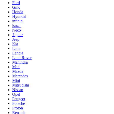
Ford
Gmc
Honda
Hyundai
infiniti
isuzu
iveco
Jaguar
Jeep
Kia
Lada
Lancia
Land Rover
Mahindra
Man
Mazda
Mercedes
Mini
Mitsubishi
Nissan
Opel
Peugeot
Porsche
Proton
Renault