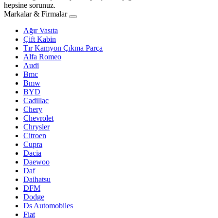
hepsine sorunuz.
Markalar & Firmalar
Ağır Vasıta
Çift Kabin
Tır Kamyon Çıkma Parça
Alfa Romeo
Audi
Bmc
Bmw
BYD
Cadillac
Chery
Chevrolet
Chrysler
Citroen
Cupra
Dacia
Daewoo
Daf
Daihatsu
DFM
Dodge
Ds Automobiles
Fiat