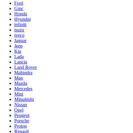
Ford
Gmc
Honda
Hyundai
infiniti
isuzu
iveco
Jaguar
Jeep
Kia
Lada
Lancia
Land Rover
Mahindra
Man
Mazda
Mercedes
Mini
Mitsubishi
Nissan
Opel
Peugeot
Porsche
Proton
Renault