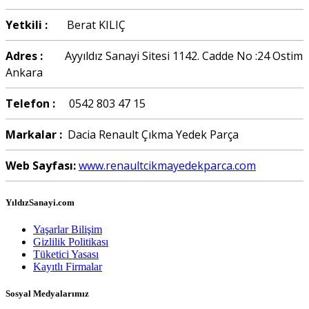
Yetkili :
Berat KILIÇ
Adres :
Ayyıldız Sanayi Sitesi 1142. Cadde No :24 Ostim
Ankara
Telefon :
0542 803 47 15
Markalar :
Dacia Renault Çıkma Yedek Parça
Web Sayfası:
www.renaultcikmayedekparca.com
YıldızSanayi.com
Yaşarlar Bilişim
Gizlilik Politikası
Tüketici Yasası
Kayıtlı Firmalar
Sosyal Medyalarımız