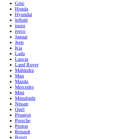
Gmc
Honda
Hyundai
infiniti
isuzu
iveco
Jaguar
Jeep
Kia
Lada
Lancia
Land Rover
Mahindra
Man
Mazda
Mercedes
Mini
Mitsubishi
Nissan
Opel
Peugeot
Porsche
Proton
Renault
Rover