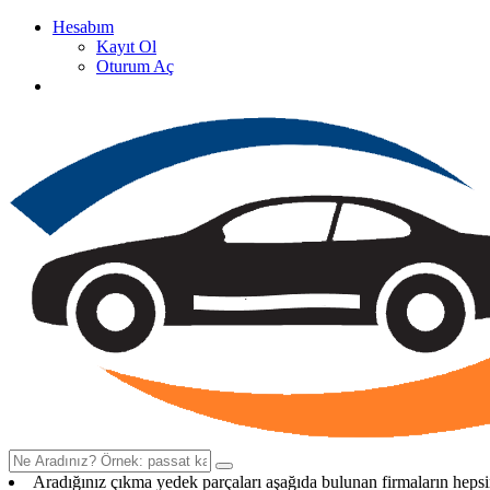
Hesabım
Kayıt Ol
Oturum Aç
Oto Çıkma Yedek Parça Satan Firma Rehberi
Aradığınız çıkma yedek parçaları aşağıda bulunan firmaların heps