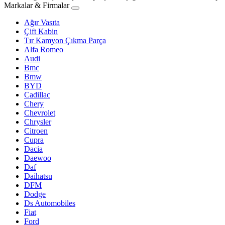
Markalar & Firmalar
Ağır Vasıta
Çift Kabin
Tır Kamyon Çıkma Parça
Alfa Romeo
Audi
Bmc
Bmw
BYD
Cadillac
Chery
Chevrolet
Chrysler
Citroen
Cupra
Dacia
Daewoo
Daf
Daihatsu
DFM
Dodge
Ds Automobiles
Fiat
Ford