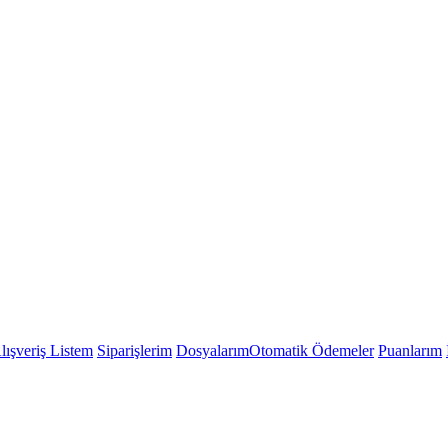
lışveriş Listem
Siparişlerim
Dosyalarım
Otomatik Ödemeler
Puanlarım