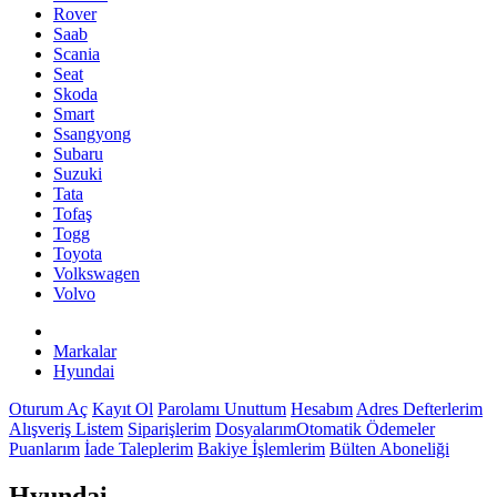
Rover
Saab
Scania
Seat
Skoda
Smart
Ssangyong
Subaru
Suzuki
Tata
Tofaş
Togg
Toyota
Volkswagen
Volvo
Markalar
Hyundai
Oturum Aç
Kayıt Ol
Parolamı Unuttum
Hesabım
Adres Defterlerim
Alışveriş Listem
Siparişlerim
Dosyalarım
Otomatik Ödemeler
Puanlarım
İade Taleplerim
Bakiye İşlemlerim
Bülten Aboneliği
Hyundai