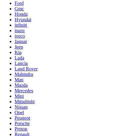
Ford
Gmc
Honda
Hyundai
infiniti
isuzu
iveco
Jaguar
Jeep
Kia
Lada
Lancia
Land Rover
Mahindra
Man
Mazda
Mercedes
Mini
Mitsubishi
Nissan
Opel
Peugeot
Porsche
Proton
Renault