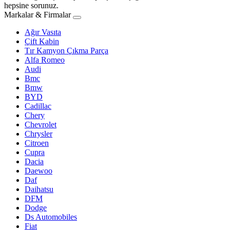
hepsine sorunuz.
Markalar & Firmalar
Ağır Vasıta
Çift Kabin
Tır Kamyon Çıkma Parça
Alfa Romeo
Audi
Bmc
Bmw
BYD
Cadillac
Chery
Chevrolet
Chrysler
Citroen
Cupra
Dacia
Daewoo
Daf
Daihatsu
DFM
Dodge
Ds Automobiles
Fiat