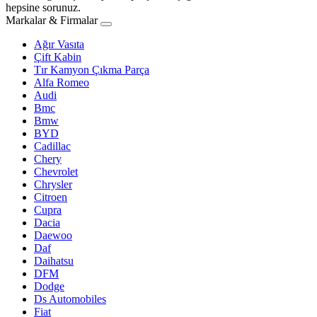
hepsine sorunuz.
Markalar & Firmalar
Ağır Vasıta
Çift Kabin
Tır Kamyon Çıkma Parça
Alfa Romeo
Audi
Bmc
Bmw
BYD
Cadillac
Chery
Chevrolet
Chrysler
Citroen
Cupra
Dacia
Daewoo
Daf
Daihatsu
DFM
Dodge
Ds Automobiles
Fiat