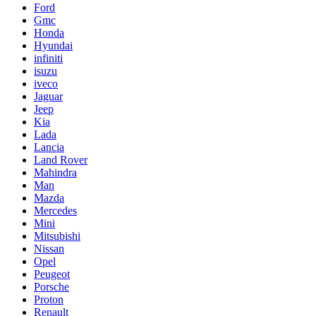
Ford
Gmc
Honda
Hyundai
infiniti
isuzu
iveco
Jaguar
Jeep
Kia
Lada
Lancia
Land Rover
Mahindra
Man
Mazda
Mercedes
Mini
Mitsubishi
Nissan
Opel
Peugeot
Porsche
Proton
Renault