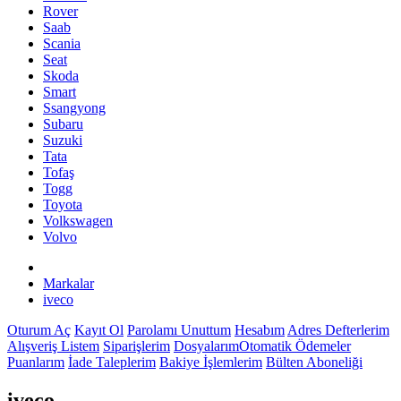
Rover
Saab
Scania
Seat
Skoda
Smart
Ssangyong
Subaru
Suzuki
Tata
Tofaş
Togg
Toyota
Volkswagen
Volvo
Markalar
iveco
Oturum Aç
Kayıt Ol
Parolamı Unuttum
Hesabım
Adres Defterlerim
Alışveriş Listem
Siparişlerim
Dosyalarım
Otomatik Ödemeler
Puanlarım
İade Taleplerim
Bakiye İşlemlerim
Bülten Aboneliği
iveco