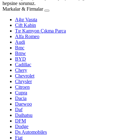
hepsine sorunuz.
Markalar & Firmalar
Ağır Vasıta
Çift Kabin
Tır Kamyon Çıkma Parça
Alfa Romeo
Audi
Bmc
Bmw
BYD
Cadillac
Chery
Chevrolet
Chrysler
Citroen
Cupra
Dacia
Daewoo
Daf
Daihatsu
DFM
Dodge
Ds Automobiles
Fiat