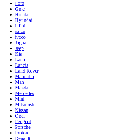
Ford
Gmc
Honda
Hyundai
infiniti
isuzu
iveco
Jaguar
Jeep
Kia
Lada
Lancia
Land Rover
Mahindra
Man
Mazda
Mercedes
Mini
Mitsubishi
Nissan
Opel
Peugeot
Porsche
Proton
Renault