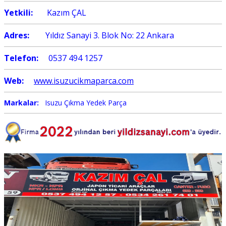
Yetkili:
Kazım ÇAL
Adres:
Yıldız Sanayi 3. Blok No: 22 Ankara
Telefon:
0537 494 1257
Web:
www.isuzucikmaparca.com
Markalar:
Isuzu Çıkma Yedek Parça