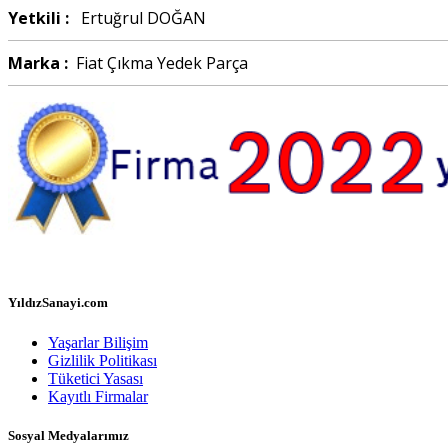
Yetkili :
Ertuğrul DOĞAN
Marka :
Fiat Çıkma Yedek Parça
YıldızSanayi.com
Yaşarlar Bilişim
Gizlilik Politikası
Tüketici Yasası
Kayıtlı Firmalar
Sosyal Medyalarımız