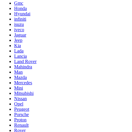
Gmc
Honda
Hyundai
infiniti
isuzu
iveco
Jaguar
Jeep
Kia
Lada
Lancia
Land Rover
Mahindra
Man
Mazda
Mercedes
Mini
Mitsubishi
Nissan
Opel
Peugeot
Porsche
Proton
Renault
Rover