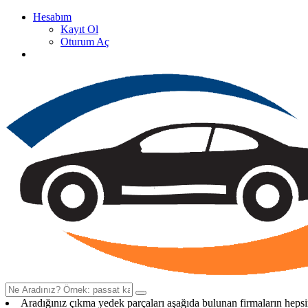
Hesabım
Kayıt Ol
Oturum Aç
Oto Çıkma Yedek Parça Satan Firma Rehberi
Aradığınız çıkma yedek parçaları aşağıda bulunan firmaların heps