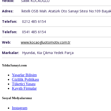
Yetkili:
Sadık KOCAOĞLU
Adres:
İkitelli OSB Mah. Atatürk Oto Sanayi Sitesi No:109 Başakş
Telefon:
0212 485 6154
Telefon:
0541 485 6154
Web:
www.kocaogluotomotiv.com.tr
Markalar:
Hyundai, Kia Çıkma Yedek Parça
YıldızSanayi.com
Yaşarlar Bilişim
Gizlilik Politikası
Tüketici Yasası
Kayıtlı Firmalar
Sosyal Medyalarımız
Instagram