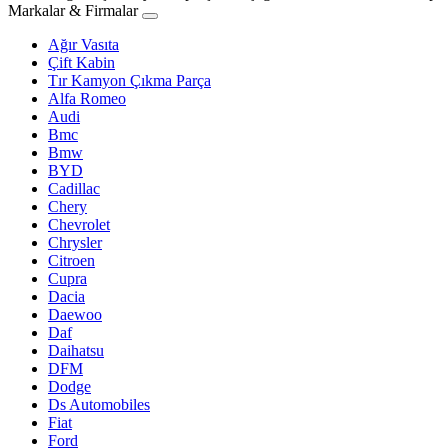
Markalar & Firmalar
Ağır Vasıta
Çift Kabin
Tır Kamyon Çıkma Parça
Alfa Romeo
Audi
Bmc
Bmw
BYD
Cadillac
Chery
Chevrolet
Chrysler
Citroen
Cupra
Dacia
Daewoo
Daf
Daihatsu
DFM
Dodge
Ds Automobiles
Fiat
Ford