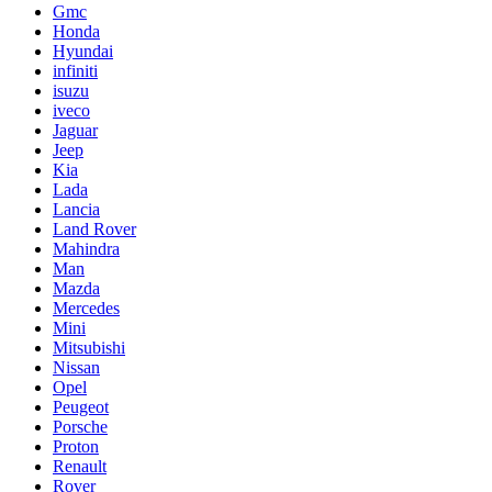
Gmc
Honda
Hyundai
infiniti
isuzu
iveco
Jaguar
Jeep
Kia
Lada
Lancia
Land Rover
Mahindra
Man
Mazda
Mercedes
Mini
Mitsubishi
Nissan
Opel
Peugeot
Porsche
Proton
Renault
Rover