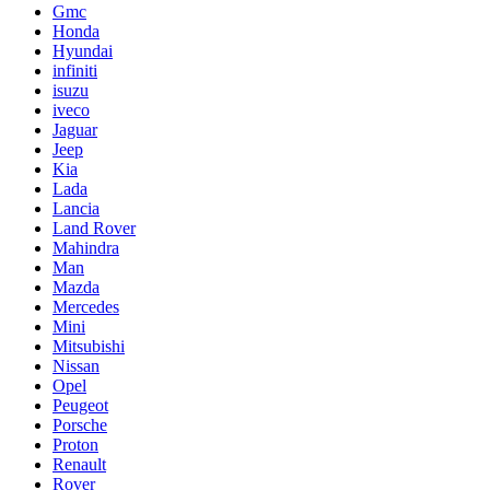
Gmc
Honda
Hyundai
infiniti
isuzu
iveco
Jaguar
Jeep
Kia
Lada
Lancia
Land Rover
Mahindra
Man
Mazda
Mercedes
Mini
Mitsubishi
Nissan
Opel
Peugeot
Porsche
Proton
Renault
Rover