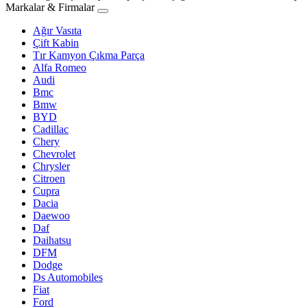
Markalar & Firmalar
Ağır Vasıta
Çift Kabin
Tır Kamyon Çıkma Parça
Alfa Romeo
Audi
Bmc
Bmw
BYD
Cadillac
Chery
Chevrolet
Chrysler
Citroen
Cupra
Dacia
Daewoo
Daf
Daihatsu
DFM
Dodge
Ds Automobiles
Fiat
Ford