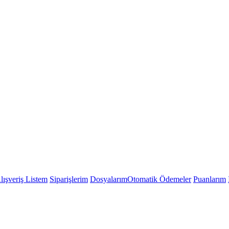
lışveriş Listem
Siparişlerim
Dosyalarım
Otomatik Ödemeler
Puanlarım