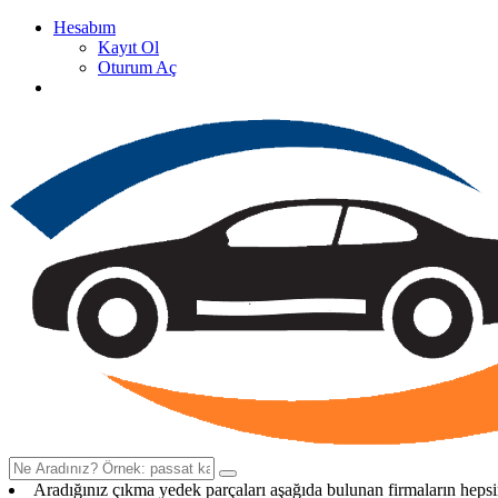
Hesabım
Kayıt Ol
Oturum Aç
Oto Çıkma Yedek Parça Satan Firma Rehberi
Aradığınız çıkma yedek parçaları aşağıda bulunan firmaların heps