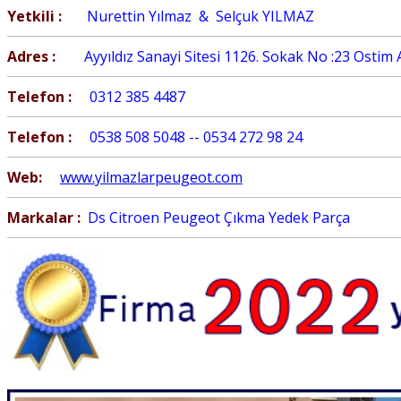
Yetkili :
Nurettin Yılmaz & Selçuk YILMAZ
Adres :
Ayyıldız Sanayi Sitesi 1126. Sokak No :23 Osti
Telefon :
0312 385 4487
Telefon :
0538 508 5048 -- 0534 272 98 24
Web:
www.yilmazlarpeugeot.com
Markalar :
Ds Citroen Peugeot Çıkma Yedek Parça