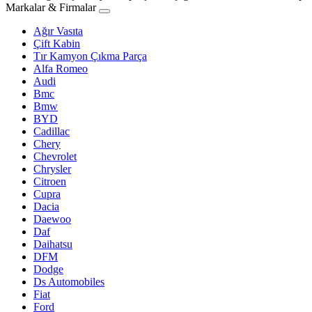
Markalar & Firmalar
Ağır Vasıta
Çift Kabin
Tır Kamyon Çıkma Parça
Alfa Romeo
Audi
Bmc
Bmw
BYD
Cadillac
Chery
Chevrolet
Chrysler
Citroen
Cupra
Dacia
Daewoo
Daf
Daihatsu
DFM
Dodge
Ds Automobiles
Fiat
Ford