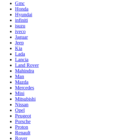
Gmc
Honda
Hyundai
infiniti
isuzu
iveco
Jaguar
Jeep
Kia
Lada
Lancia
Land Rover
Mahindra
Man
Mazda
Mercedes
Mini
Mitsubishi
Nissan
Opel
Peugeot
Porsche
Proton
Renault
Rover