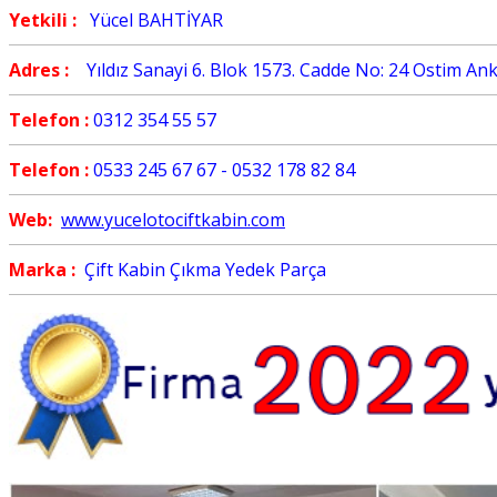
Yetkili :
Yücel BAHTİYAR
Adres :
Yıldız Sanayi 6. Blok 1573. Cadde No: 24 Ostim An
Telefon :
0312 354 55 57
Telefon :
0533 245 67 67 - 0532 178 82 84
Web:
www.yucelotociftkabin.com
Marka :
Çift Kabin Çıkma Yedek Parça