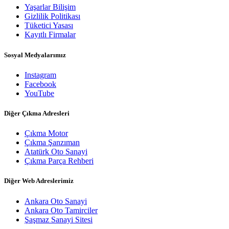
Yaşarlar Bilişim
Gizlilik Politikası
Tüketici Yasası
Kayıtlı Firmalar
Sosyal Medyalarımız
Instagram
Facebook
YouTube
Diğer Çıkma Adresleri
Çıkma Motor
Çıkma Şanzıman
Atatürk Oto Sanayi
Çıkma Parça Rehberi
Diğer Web Adreslerimiz
Ankara Oto Sanayi
Ankara Oto Tamirciler
Şaşmaz Sanayi Sitesi