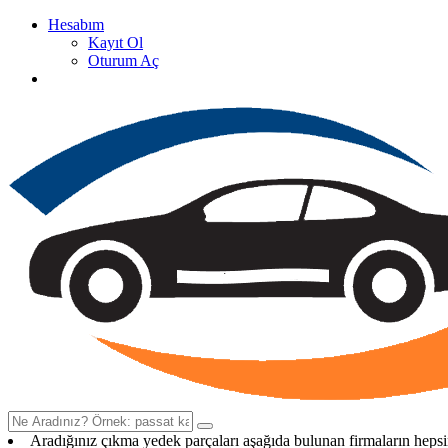
Hesabım
Kayıt Ol
Oturum Aç
Oto Çıkma Yedek Parça Satan Firma Rehberi
Aradığınız çıkma yedek parçaları aşağıda bulunan firmaların heps