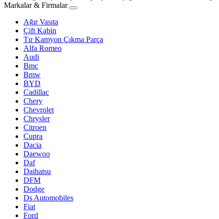
Markalar & Firmalar
Ağır Vasıta
Çift Kabin
Tır Kamyon Çıkma Parça
Alfa Romeo
Audi
Bmc
Bmw
BYD
Cadillac
Chery
Chevrolet
Chrysler
Citroen
Cupra
Dacia
Daewoo
Daf
Daihatsu
DFM
Dodge
Ds Automobiles
Fiat
Ford