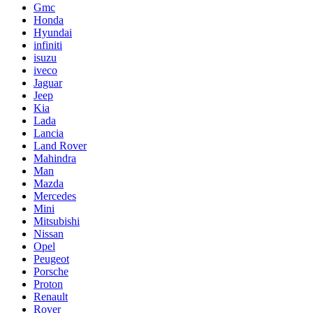
Gmc
Honda
Hyundai
infiniti
isuzu
iveco
Jaguar
Jeep
Kia
Lada
Lancia
Land Rover
Mahindra
Man
Mazda
Mercedes
Mini
Mitsubishi
Nissan
Opel
Peugeot
Porsche
Proton
Renault
Rover