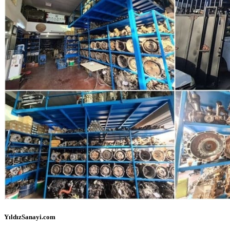
YıldızSanayi.com